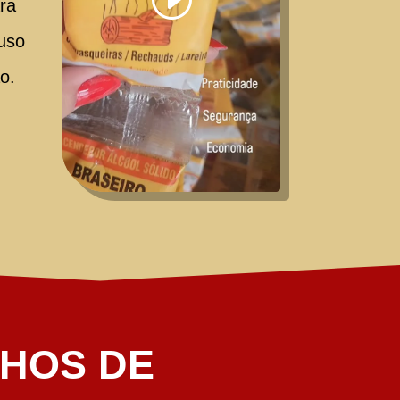
ara
 uso
o.
NHOS DE