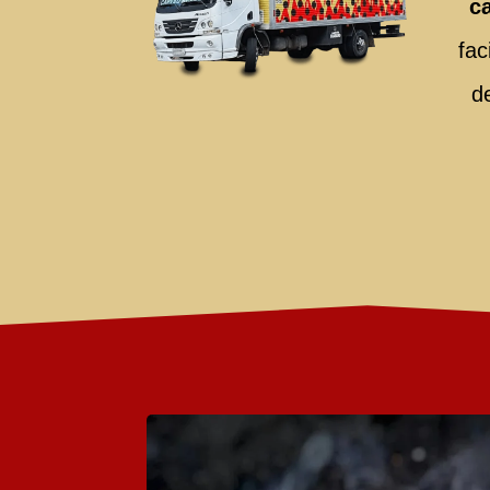
c
fac
d