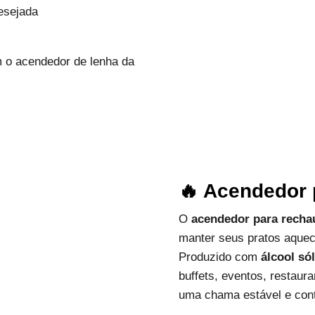
esejada
 o acendedor de lenha da
🔥 Acendedor
O
acendedor para recha
manter seus pratos aquec
Produzido com
álcool só
buffets, eventos, restau
uma chama estável e cont