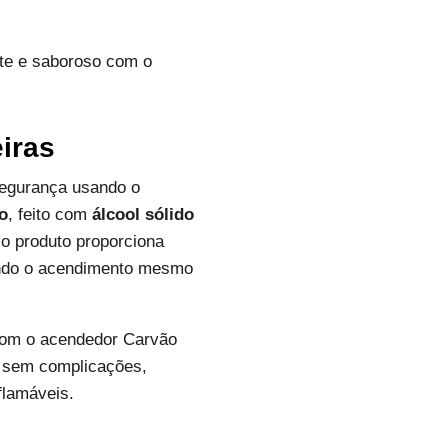
nte e saboroso com o
iras
segurança usando o
ro
, feito com
álcool sólido
, o produto proporciona
tando o acendimento mesmo
Com o acendedor Carvão
ra sem complicações,
flamáveis.