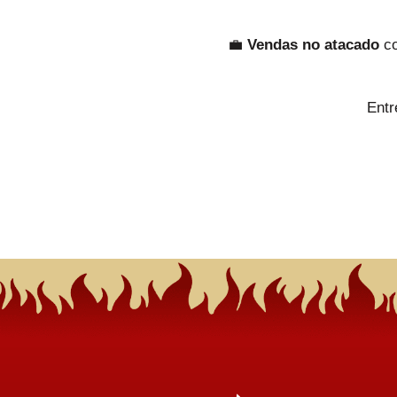
💼
Vendas no atacado
co
Entr