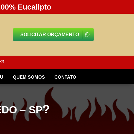
100% Eucalipto
SOLICITAR ORÇAMENTO
r”
BU
QUEM SOMOS
CONTATO
?
DO – SP