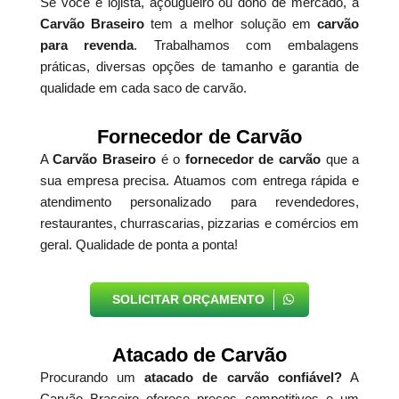
Se você é lojista, açougueiro ou dono de mercado, a
Carvão Braseiro
tem a melhor solução em
carvão
para revenda
. Trabalhamos com embalagens
práticas, diversas opções de tamanho e garantia de
qualidade em cada saco de carvão.
Fornecedor de Carvão
A
Carvão Braseiro
é o
fornecedor de carvão
que a
sua empresa precisa. Atuamos com entrega rápida e
atendimento personalizado para revendedores,
restaurantes, churrascarias, pizzarias e comércios em
geral. Qualidade de ponta a ponta!
SOLICITAR ORÇAMENTO
Atacado de Carvão
Procurando um
atacado de carvão confiável?
A
Carvão Braseiro oferece preços competitivos e um