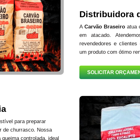
Distribuidora
A
Carvão Braseiro
atua
em atacado. Atendemos
revendedores e clientes
um produto com ótimo ren
SOLICITAR ORÇAME
ia
tível para preparar
r de churrasco. Nossa
queima controlada, ideal