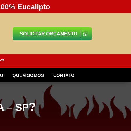
100% Eucalipto
SOLICITAR ORÇAMENTO
r”
BU
QUEM SOMOS
CONTATO
?
 – SP