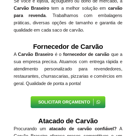
Se você é lojista, açougueiro ou dono de mercado, a
Carvão Braseiro
tem a melhor solução em
carvão
para revenda
. Trabalhamos com embalagens
práticas, diversas opções de tamanho e garantia de
qualidade em cada saco de carvão.
Fornecedor de Carvão
A
Carvão Braseiro
é o
fornecedor de carvão
que a
sua empresa precisa. Atuamos com entrega rápida e
atendimento personalizado para revendedores,
restaurantes, churrascarias, pizzarias e comércios em
geral. Qualidade de ponta a ponta!
SOLICITAR ORÇAMENTO
Atacado de Carvão
Procurando um
atacado de carvão confiável?
A
Carvão Braseiro oferece preços competitivos e um