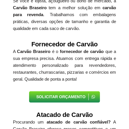
Se você é lojista, açougueiro ou dono de mercado, a
Carvão Braseiro
tem a melhor solução em
carvão
para revenda
. Trabalhamos com embalagens
práticas, diversas opções de tamanho e garantia de
qualidade em cada saco de carvão.
Fornecedor de Carvão
A
Carvão Braseiro
é o
fornecedor de carvão
que a
sua empresa precisa. Atuamos com entrega rápida e
atendimento personalizado para revendedores,
restaurantes, churrascarias, pizzarias e comércios em
geral. Qualidade de ponta a ponta!
SOLICITAR ORÇAMENTO
Atacado de Carvão
Procurando um
atacado de carvão confiável?
A
Carvão Braseiro oferece preços competitivos e um