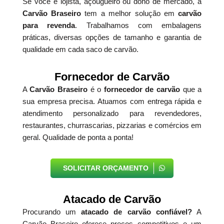
Se você é lojista, açougueiro ou dono de mercado, a
Carvão Braseiro
tem a melhor solução em
carvão
para revenda
. Trabalhamos com embalagens
práticas, diversas opções de tamanho e garantia de
qualidade em cada saco de carvão.
Fornecedor de Carvão
A
Carvão Braseiro
é o
fornecedor de carvão
que a
sua empresa precisa. Atuamos com entrega rápida e
atendimento personalizado para revendedores,
restaurantes, churrascarias, pizzarias e comércios em
geral. Qualidade de ponta a ponta!
SOLICITAR ORÇAMENTO
Atacado de Carvão
Procurando um
atacado de carvão confiável?
A
Carvão Braseiro oferece preços competitivos e um