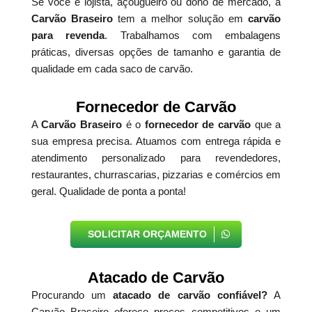
Se você é lojista, açougueiro ou dono de mercado, a
Carvão Braseiro
tem a melhor solução em
carvão
para revenda
. Trabalhamos com embalagens
práticas, diversas opções de tamanho e garantia de
qualidade em cada saco de carvão.
Fornecedor de Carvão
A
Carvão Braseiro
é o
fornecedor de carvão
que a
sua empresa precisa. Atuamos com entrega rápida e
atendimento personalizado para revendedores,
restaurantes, churrascarias, pizzarias e comércios em
geral. Qualidade de ponta a ponta!
SOLICITAR ORÇAMENTO
Atacado de Carvão
Procurando um
atacado de carvão confiável?
A
Carvão Braseiro oferece preços competitivos e um