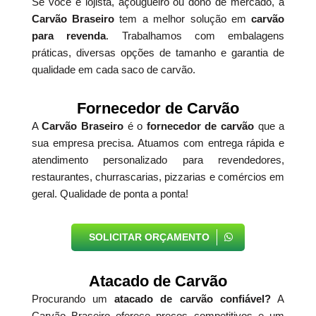
Se você é lojista, açougueiro ou dono de mercado, a
Carvão Braseiro
tem a melhor solução em
carvão
para revenda
. Trabalhamos com embalagens
práticas, diversas opções de tamanho e garantia de
qualidade em cada saco de carvão.
Fornecedor de Carvão
A
Carvão Braseiro
é o
fornecedor de carvão
que a
sua empresa precisa. Atuamos com entrega rápida e
atendimento personalizado para revendedores,
restaurantes, churrascarias, pizzarias e comércios em
geral. Qualidade de ponta a ponta!
SOLICITAR ORÇAMENTO
Atacado de Carvão
Procurando um
atacado de carvão confiável?
A
Carvão Braseiro oferece preços competitivos e um