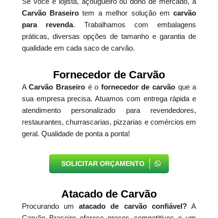
Se você é lojista, açougueiro ou dono de mercado, a
Carvão Braseiro
tem a melhor solução em
carvão
para revenda
. Trabalhamos com embalagens
práticas, diversas opções de tamanho e garantia de
qualidade em cada saco de carvão.
Fornecedor de Carvão
A
Carvão Braseiro
é o
fornecedor de carvão
que a
sua empresa precisa. Atuamos com entrega rápida e
atendimento personalizado para revendedores,
restaurantes, churrascarias, pizzarias e comércios em
geral. Qualidade de ponta a ponta!
SOLICITAR ORÇAMENTO
Atacado de Carvão
Procurando um
atacado de carvão confiável?
A
Carvão Braseiro oferece preços competitivos e um