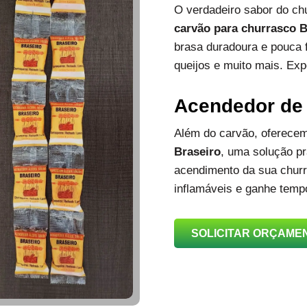
O verdadeiro sabor do c
carvão para churrasco B
brasa duradoura e pouca 
queijos e muito mais. Exp
Acendedor de
Além do carvão, oferec
Braseiro
, uma solução prá
acendimento da sua churra
inflamáveis e ganhe temp
SOLICITAR ORÇAME