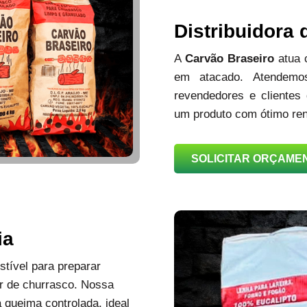
Distribuidora
A
Carvão Braseiro
atua
em atacado. Atendemos
revendedores e clientes
um produto com ótimo ren
SOLICITAR ORÇAME
ia
tível para preparar
r de churrasco. Nossa
queima controlada, ideal