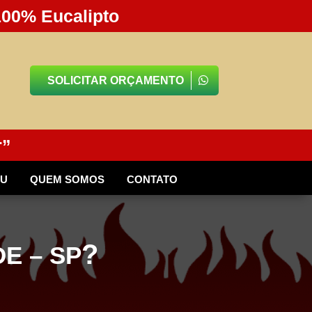
100% Eucalipto
SOLICITAR ORÇAMENTO
r”
BU
QUEM SOMOS
CONTATO
?
E – SP