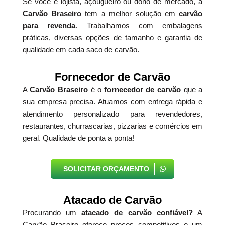
Se você é lojista, açougueiro ou dono de mercado, a
Carvão Braseiro
tem a melhor solução em
carvão
para revenda
. Trabalhamos com embalagens
práticas, diversas opções de tamanho e garantia de
qualidade em cada saco de carvão.
Fornecedor de Carvão
A
Carvão Braseiro
é o
fornecedor de carvão
que a
sua empresa precisa. Atuamos com entrega rápida e
atendimento personalizado para revendedores,
restaurantes, churrascarias, pizzarias e comércios em
geral. Qualidade de ponta a ponta!
SOLICITAR ORÇAMENTO
Atacado de Carvão
Procurando um
atacado de carvão confiável?
A
Carvão Braseiro oferece preços competitivos e um