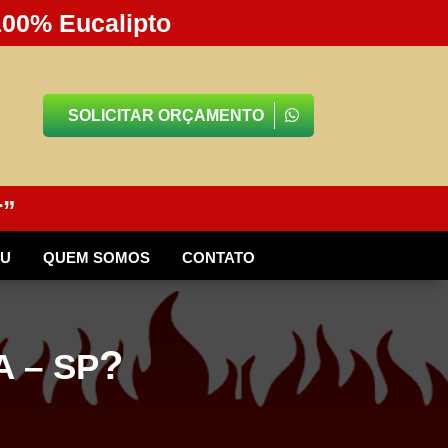
100% Eucalipto
SOLICITAR ORÇAMENTO
r”
BU
QUEM SOMOS
CONTATO
?
 – SP