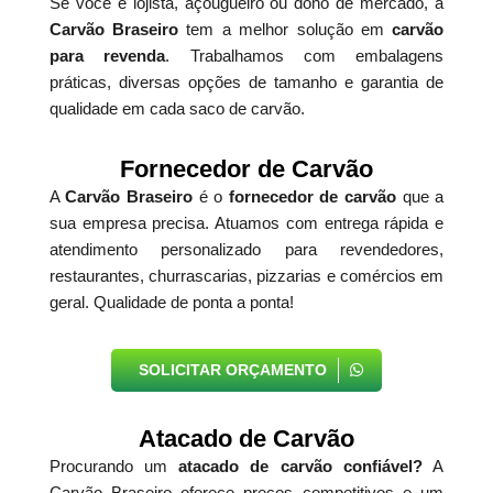
Se você é lojista, açougueiro ou dono de mercado, a
Carvão Braseiro
tem a melhor solução em
carvão
para revenda
. Trabalhamos com embalagens
práticas, diversas opções de tamanho e garantia de
qualidade em cada saco de carvão.
Fornecedor de Carvão
A
Carvão Braseiro
é o
fornecedor de carvão
que a
sua empresa precisa. Atuamos com entrega rápida e
atendimento personalizado para revendedores,
restaurantes, churrascarias, pizzarias e comércios em
geral. Qualidade de ponta a ponta!
SOLICITAR ORÇAMENTO
Atacado de Carvão
Procurando um
atacado de carvão confiável?
A
Carvão Braseiro oferece preços competitivos e um