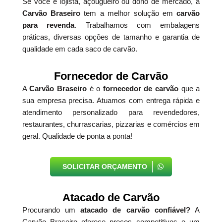
Se você é lojista, açougueiro ou dono de mercado, a
Carvão Braseiro
tem a melhor solução em
carvão
para revenda
. Trabalhamos com embalagens
práticas, diversas opções de tamanho e garantia de
qualidade em cada saco de carvão.
Fornecedor de Carvão
A
Carvão Braseiro
é o
fornecedor de carvão
que a
sua empresa precisa. Atuamos com entrega rápida e
atendimento personalizado para revendedores,
restaurantes, churrascarias, pizzarias e comércios em
geral. Qualidade de ponta a ponta!
SOLICITAR ORÇAMENTO
Atacado de Carvão
Procurando um
atacado de carvão confiável?
A
Carvão Braseiro oferece preços competitivos e um