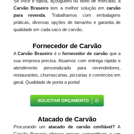
Se você é lojista, açougueiro ou dono de mercado, a
Carvão Braseiro
tem a melhor solução em
carvão
para revenda
. Trabalhamos com embalagens
práticas, diversas opções de tamanho e garantia de
qualidade em cada saco de carvão.
Fornecedor de Carvão
A
Carvão Braseiro
é o
fornecedor de carvão
que a
sua empresa precisa. Atuamos com entrega rápida e
atendimento personalizado para revendedores,
restaurantes, churrascarias, pizzarias e comércios em
geral. Qualidade de ponta a ponta!
SOLICITAR ORÇAMENTO
Atacado de Carvão
Procurando um
atacado de carvão confiável?
A
Carvão Braseiro oferece preços competitivos e um