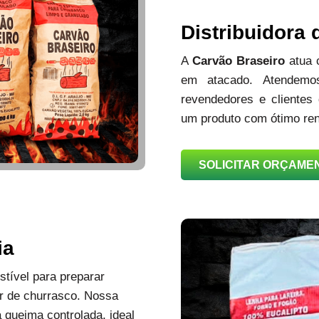
Distribuidora
A
Carvão Braseiro
atua
em atacado. Atendemos
revendedores e clientes
um produto com ótimo ren
SOLICITAR ORÇAME
ia
tível para preparar
r de churrasco. Nossa
queima controlada, ideal