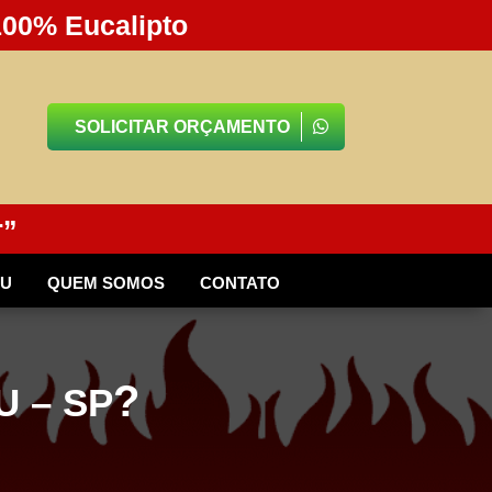
100% Eucalipto
SOLICITAR ORÇAMENTO
r”
BU
QUEM SOMOS
CONTATO
?
 – SP