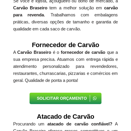
Se você é lojista, açougueiro ou dono de mercado, a
Carvão Braseiro
tem a melhor solução em
carvão
para revenda
. Trabalhamos com embalagens
práticas, diversas opções de tamanho e garantia de
qualidade em cada saco de carvão.
Fornecedor de Carvão
A
Carvão Braseiro
é o
fornecedor de carvão
que a
sua empresa precisa. Atuamos com entrega rápida e
atendimento personalizado para revendedores,
restaurantes, churrascarias, pizzarias e comércios em
geral. Qualidade de ponta a ponta!
SOLICITAR ORÇAMENTO
Atacado de Carvão
Procurando um
atacado de carvão confiável?
A
Carvão Braseiro oferece preços competitivos e um