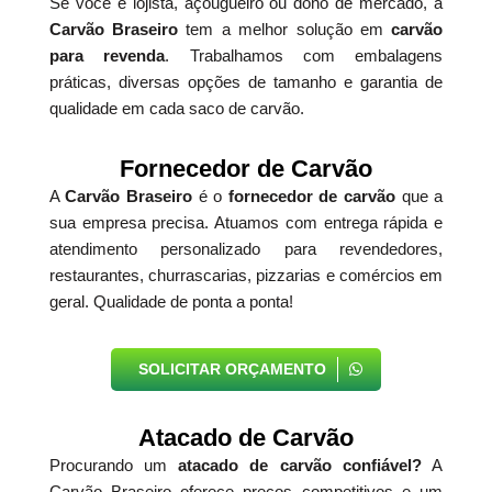
Se você é lojista, açougueiro ou dono de mercado, a
Carvão Braseiro
tem a melhor solução em
carvão
para revenda
. Trabalhamos com embalagens
práticas, diversas opções de tamanho e garantia de
qualidade em cada saco de carvão.
Fornecedor de Carvão
A
Carvão Braseiro
é o
fornecedor de carvão
que a
sua empresa precisa. Atuamos com entrega rápida e
atendimento personalizado para revendedores,
restaurantes, churrascarias, pizzarias e comércios em
geral. Qualidade de ponta a ponta!
SOLICITAR ORÇAMENTO
Atacado de Carvão
Procurando um
atacado de carvão confiável?
A
Carvão Braseiro oferece preços competitivos e um