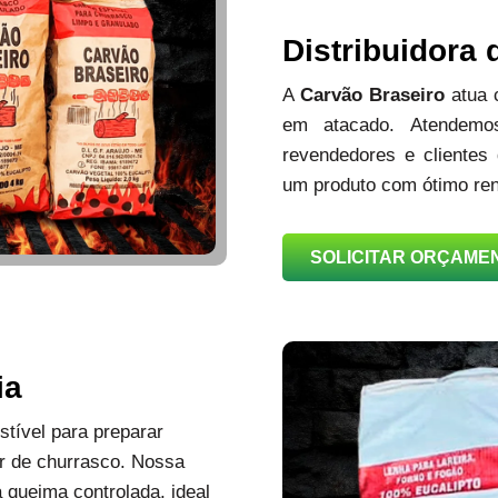
Distribuidora
A
Carvão Braseiro
atua
em atacado. Atendemos
revendedores e clientes
um produto com ótimo ren
SOLICITAR ORÇAME
ia
tível para preparar
r de churrasco. Nossa
queima controlada, ideal