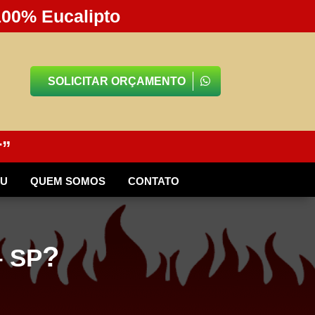
100% Eucalipto
SOLICITAR ORÇAMENTO
r”
BU
QUEM SOMOS
CONTATO
?
 SP