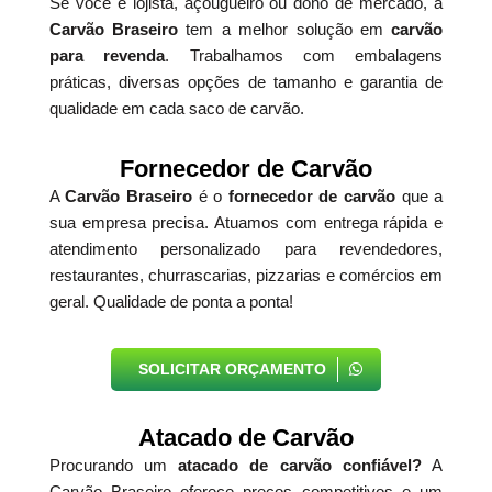
Se você é lojista, açougueiro ou dono de mercado, a
Carvão Braseiro
tem a melhor solução em
carvão
para revenda
. Trabalhamos com embalagens
práticas, diversas opções de tamanho e garantia de
qualidade em cada saco de carvão.
Fornecedor de Carvão
A
Carvão Braseiro
é o
fornecedor de carvão
que a
sua empresa precisa. Atuamos com entrega rápida e
atendimento personalizado para revendedores,
restaurantes, churrascarias, pizzarias e comércios em
geral. Qualidade de ponta a ponta!
SOLICITAR ORÇAMENTO
Atacado de Carvão
Procurando um
atacado de carvão confiável?
A
Carvão Braseiro oferece preços competitivos e um