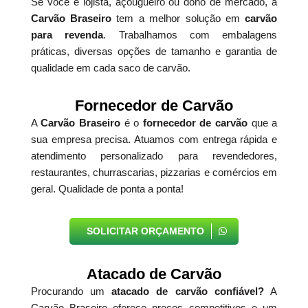
Se você é lojista, açougueiro ou dono de mercado, a
Carvão Braseiro
tem a melhor solução em
carvão
para revenda
. Trabalhamos com embalagens
práticas, diversas opções de tamanho e garantia de
qualidade em cada saco de carvão.
Fornecedor de Carvão
A
Carvão Braseiro
é o
fornecedor de carvão
que a
sua empresa precisa. Atuamos com entrega rápida e
atendimento personalizado para revendedores,
restaurantes, churrascarias, pizzarias e comércios em
geral. Qualidade de ponta a ponta!
SOLICITAR ORÇAMENTO
Atacado de Carvão
Procurando um
atacado de carvão confiável?
A
Carvão Braseiro oferece preços competitivos e um