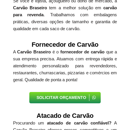
Se você é lojista, açougueiro ou dono de mercado, a
Carvão Braseiro
tem a melhor solução em
carvão
para revenda
. Trabalhamos com embalagens
práticas, diversas opções de tamanho e garantia de
qualidade em cada saco de carvão.
Fornecedor de Carvão
A
Carvão Braseiro
é o
fornecedor de carvão
que a
sua empresa precisa. Atuamos com entrega rápida e
atendimento personalizado para revendedores,
restaurantes, churrascarias, pizzarias e comércios em
geral. Qualidade de ponta a ponta!
SOLICITAR ORÇAMENTO
Atacado de Carvão
Procurando um
atacado de carvão confiável?
A
Carvão Braseiro oferece preços competitivos e um