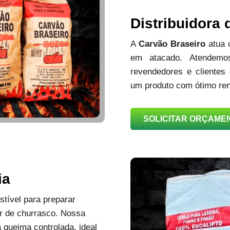
Distribuidora
A
Carvão Braseiro
atua
em atacado. Atendemos
revendedores e clientes
um produto com ótimo ren
SOLICITAR ORÇAME
ia
tível para preparar
r de churrasco. Nossa
queima controlada, ideal