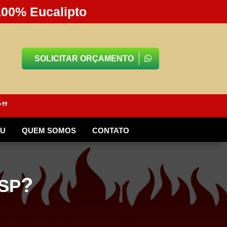
100% Eucalipto
SOLICITAR ORÇAMENTO
r”
BU
QUEM SOMOS
CONTATO
?
SP