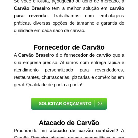
Se você é lojista, açougueiro ou dono de mercado, a
Carvão Braseiro
tem a melhor solução em
carvão
para revenda
. Trabalhamos com embalagens
práticas, diversas opções de tamanho e garantia de
qualidade em cada saco de carvão.
Fornecedor de Carvão
A
Carvão Braseiro
é o
fornecedor de carvão
que a
sua empresa precisa. Atuamos com entrega rápida e
atendimento personalizado para revendedores,
restaurantes, churrascarias, pizzarias e comércios em
geral. Qualidade de ponta a ponta!
SOLICITAR ORÇAMENTO
Atacado de Carvão
Procurando um
atacado de carvão confiável?
A
Carvão Braseiro oferece preços competitivos e um