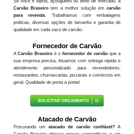
Se você é lojista, açougueiro ou dono de mercado, a
Carvão Braseiro
tem a melhor solução em
carvão
para revenda
. Trabalhamos com embalagens
práticas, diversas opções de tamanho e garantia de
qualidade em cada saco de carvão.
Fornecedor de Carvão
A
Carvão Braseiro
é o
fornecedor de carvão
que a
sua empresa precisa. Atuamos com entrega rápida e
atendimento personalizado para revendedores,
restaurantes, churrascarias, pizzarias e comércios em
geral. Qualidade de ponta a ponta!
SOLICITAR ORÇAMENTO
Atacado de Carvão
Procurando um
atacado de carvão confiável?
A
Carvão Braseiro oferece preços competitivos e um