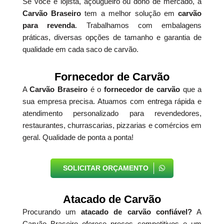
Se você é lojista, açougueiro ou dono de mercado, a
Carvão Braseiro
tem a melhor solução em
carvão
para revenda
. Trabalhamos com embalagens
práticas, diversas opções de tamanho e garantia de
qualidade em cada saco de carvão.
Fornecedor de Carvão
A
Carvão Braseiro
é o
fornecedor de carvão
que a
sua empresa precisa. Atuamos com entrega rápida e
atendimento personalizado para revendedores,
restaurantes, churrascarias, pizzarias e comércios em
geral. Qualidade de ponta a ponta!
SOLICITAR ORÇAMENTO
Atacado de Carvão
Procurando um
atacado de carvão confiável?
A
Carvão Braseiro oferece preços competitivos e um