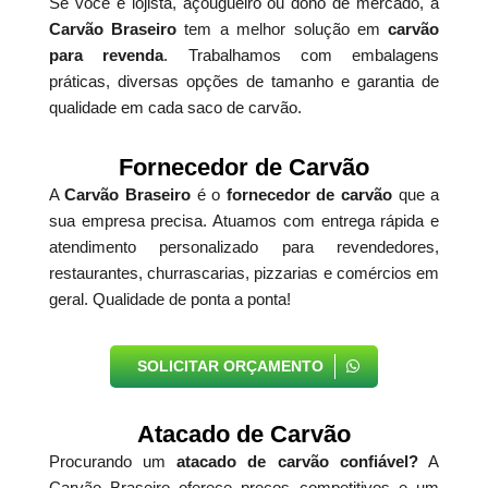
Se você é lojista, açougueiro ou dono de mercado, a
Carvão Braseiro
tem a melhor solução em
carvão
para revenda
. Trabalhamos com embalagens
práticas, diversas opções de tamanho e garantia de
qualidade em cada saco de carvão.
Fornecedor de Carvão
A
Carvão Braseiro
é o
fornecedor de carvão
que a
sua empresa precisa. Atuamos com entrega rápida e
atendimento personalizado para revendedores,
restaurantes, churrascarias, pizzarias e comércios em
geral. Qualidade de ponta a ponta!
SOLICITAR ORÇAMENTO
Atacado de Carvão
Procurando um
atacado de carvão confiável?
A
Carvão Braseiro oferece preços competitivos e um