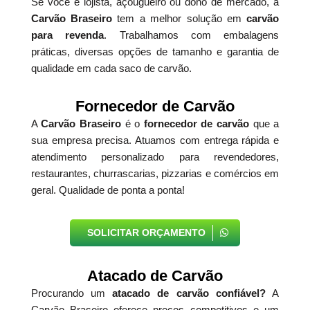
Se você é lojista, açougueiro ou dono de mercado, a
Carvão Braseiro
tem a melhor solução em
carvão
para revenda
. Trabalhamos com embalagens
práticas, diversas opções de tamanho e garantia de
qualidade em cada saco de carvão.
Fornecedor de Carvão
A
Carvão Braseiro
é o
fornecedor de carvão
que a
sua empresa precisa. Atuamos com entrega rápida e
atendimento personalizado para revendedores,
restaurantes, churrascarias, pizzarias e comércios em
geral. Qualidade de ponta a ponta!
SOLICITAR ORÇAMENTO
Atacado de Carvão
Procurando um
atacado de carvão confiável?
A
Carvão Braseiro oferece preços competitivos e um