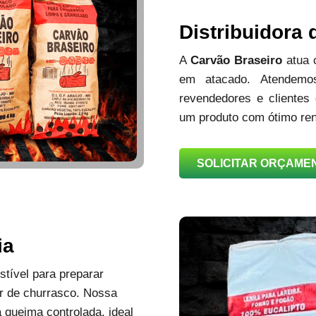
Distribuidora
A
Carvão Braseiro
atua
em atacado. Atendemos
revendedores e clientes
um produto com ótimo ren
SOLICITAR ORÇAME
ia
tível para preparar
r de churrasco. Nossa
queima controlada, ideal