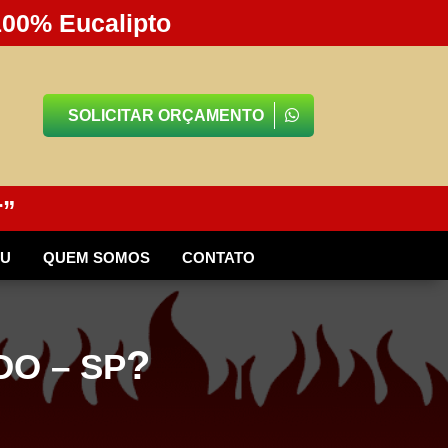
100% Eucalipto
SOLICITAR ORÇAMENTO
r”
BU
QUEM SOMOS
CONTATO
?
O – SP