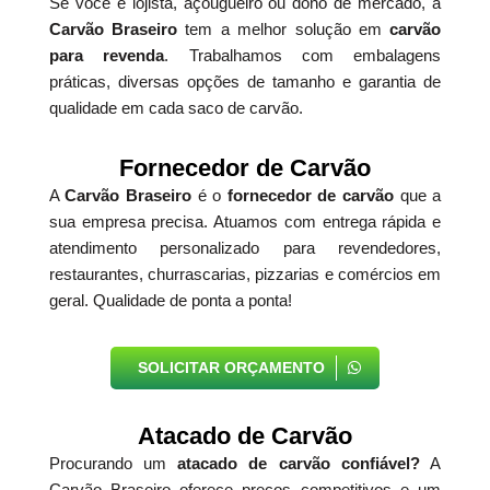
Se você é lojista, açougueiro ou dono de mercado, a
Carvão Braseiro
tem a melhor solução em
carvão
para revenda
. Trabalhamos com embalagens
práticas, diversas opções de tamanho e garantia de
qualidade em cada saco de carvão.
Fornecedor de Carvão
A
Carvão Braseiro
é o
fornecedor de carvão
que a
sua empresa precisa. Atuamos com entrega rápida e
atendimento personalizado para revendedores,
restaurantes, churrascarias, pizzarias e comércios em
geral. Qualidade de ponta a ponta!
SOLICITAR ORÇAMENTO
Atacado de Carvão
Procurando um
atacado de carvão confiável?
A
Carvão Braseiro oferece preços competitivos e um