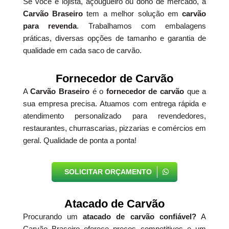
Se você é lojista, açougueiro ou dono de mercado, a
Carvão Braseiro
tem a melhor solução em
carvão
para revenda
. Trabalhamos com embalagens
práticas, diversas opções de tamanho e garantia de
qualidade em cada saco de carvão.
Fornecedor de Carvão
A
Carvão Braseiro
é o
fornecedor de carvão
que a
sua empresa precisa. Atuamos com entrega rápida e
atendimento personalizado para revendedores,
restaurantes, churrascarias, pizzarias e comércios em
geral. Qualidade de ponta a ponta!
SOLICITAR ORÇAMENTO
Atacado de Carvão
Procurando um
atacado de carvão confiável?
A
Carvão Braseiro oferece preços competitivos e um