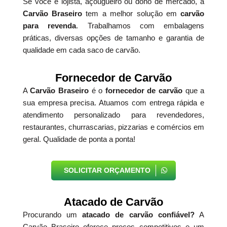
Se você é lojista, açougueiro ou dono de mercado, a
Carvão Braseiro
tem a melhor solução em
carvão
para revenda
. Trabalhamos com embalagens
práticas, diversas opções de tamanho e garantia de
qualidade em cada saco de carvão.
Fornecedor de Carvão
A
Carvão Braseiro
é o
fornecedor de carvão
que a
sua empresa precisa. Atuamos com entrega rápida e
atendimento personalizado para revendedores,
restaurantes, churrascarias, pizzarias e comércios em
geral. Qualidade de ponta a ponta!
SOLICITAR ORÇAMENTO
Atacado de Carvão
Procurando um
atacado de carvão confiável?
A
Carvão Braseiro oferece preços competitivos e um