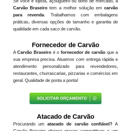
Se você é lojista, açougueiro ou dono de mercado, a
Carvão Braseiro
tem a melhor solução em
carvão
para revenda
. Trabalhamos com embalagens
práticas, diversas opções de tamanho e garantia de
qualidade em cada saco de carvão.
Fornecedor de Carvão
A
Carvão Braseiro
é o
fornecedor de carvão
que a
sua empresa precisa. Atuamos com entrega rápida e
atendimento personalizado para revendedores,
restaurantes, churrascarias, pizzarias e comércios em
geral. Qualidade de ponta a ponta!
SOLICITAR ORÇAMENTO
Atacado de Carvão
Procurando um
atacado de carvão confiável?
A
Carvão Braseiro oferece preços competitivos e um