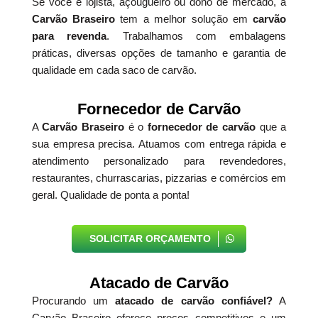
Se você é lojista, açougueiro ou dono de mercado, a
Carvão Braseiro
tem a melhor solução em
carvão
para revenda
. Trabalhamos com embalagens
práticas, diversas opções de tamanho e garantia de
qualidade em cada saco de carvão.
Fornecedor de Carvão
A
Carvão Braseiro
é o
fornecedor de carvão
que a
sua empresa precisa. Atuamos com entrega rápida e
atendimento personalizado para revendedores,
restaurantes, churrascarias, pizzarias e comércios em
geral. Qualidade de ponta a ponta!
SOLICITAR ORÇAMENTO
Atacado de Carvão
Procurando um
atacado de carvão confiável?
A
Carvão Braseiro oferece preços competitivos e um