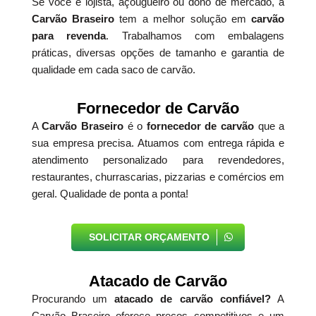
Se você é lojista, açougueiro ou dono de mercado, a
Carvão Braseiro
tem a melhor solução em
carvão
para revenda
. Trabalhamos com embalagens
práticas, diversas opções de tamanho e garantia de
qualidade em cada saco de carvão.
Fornecedor de Carvão
A
Carvão Braseiro
é o
fornecedor de carvão
que a
sua empresa precisa. Atuamos com entrega rápida e
atendimento personalizado para revendedores,
restaurantes, churrascarias, pizzarias e comércios em
geral. Qualidade de ponta a ponta!
SOLICITAR ORÇAMENTO
Atacado de Carvão
Procurando um
atacado de carvão confiável?
A
Carvão Braseiro oferece preços competitivos e um