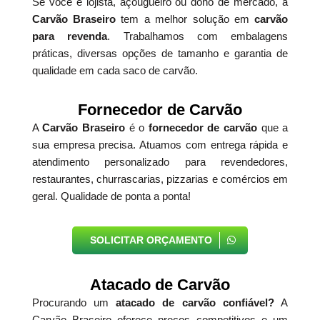
Se você é lojista, açougueiro ou dono de mercado, a
Carvão Braseiro
tem a melhor solução em
carvão
para revenda
. Trabalhamos com embalagens
práticas, diversas opções de tamanho e garantia de
qualidade em cada saco de carvão.
Fornecedor de Carvão
A
Carvão Braseiro
é o
fornecedor de carvão
que a
sua empresa precisa. Atuamos com entrega rápida e
atendimento personalizado para revendedores,
restaurantes, churrascarias, pizzarias e comércios em
geral. Qualidade de ponta a ponta!
SOLICITAR ORÇAMENTO
Atacado de Carvão
Procurando um
atacado de carvão confiável?
A
Carvão Braseiro oferece preços competitivos e um