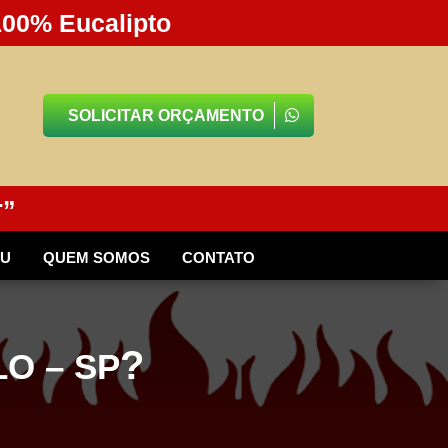
100% Eucalipto
SOLICITAR ORÇAMENTO
r”
BU
QUEM SOMOS
CONTATO
?
O – SP