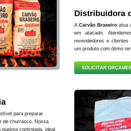
Distribuidora
A
Carvão Braseiro
atua
em atacado. Atendemos
revendedores e clientes
um produto com ótimo ren
SOLICITAR ORÇAME
ia
tível para preparar
r de churrasco. Nossa
queima controlada, ideal