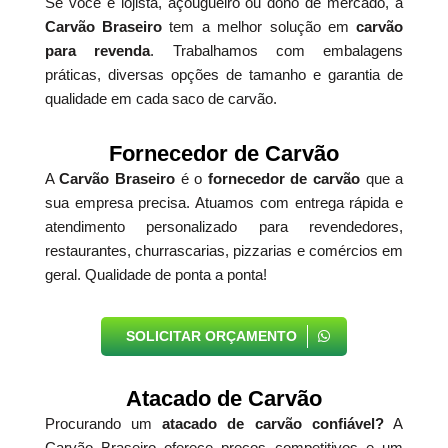
Se você é lojista, açougueiro ou dono de mercado, a
Carvão Braseiro
tem a melhor solução em
carvão
para revenda
. Trabalhamos com embalagens
práticas, diversas opções de tamanho e garantia de
qualidade em cada saco de carvão.
Fornecedor de Carvão
A
Carvão Braseiro
é o
fornecedor de carvão
que a
sua empresa precisa. Atuamos com entrega rápida e
atendimento personalizado para revendedores,
restaurantes, churrascarias, pizzarias e comércios em
geral. Qualidade de ponta a ponta!
SOLICITAR ORÇAMENTO
Atacado de Carvão
Procurando um
atacado de carvão confiável?
A
Carvão Braseiro oferece preços competitivos e um