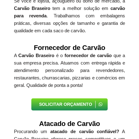
Se você é lojista, açougueiro ou dono de mercado, a
Carvão Braseiro
tem a melhor solução em
carvão
para revenda
. Trabalhamos com embalagens
práticas, diversas opções de tamanho e garantia de
qualidade em cada saco de carvão.
Fornecedor de Carvão
A
Carvão Braseiro
é o
fornecedor de carvão
que a
sua empresa precisa. Atuamos com entrega rápida e
atendimento personalizado para revendedores,
restaurantes, churrascarias, pizzarias e comércios em
geral. Qualidade de ponta a ponta!
SOLICITAR ORÇAMENTO
Atacado de Carvão
Procurando um
atacado de carvão confiável?
A
Carvão Braseiro oferece preços competitivos e um