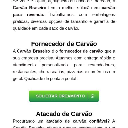
Se você é lojista, açougueiro ou dono de mercado, a
Carvão Braseiro
tem a melhor solução em
carvão
para revenda
. Trabalhamos com embalagens
práticas, diversas opções de tamanho e garantia de
qualidade em cada saco de carvão.
Fornecedor de Carvão
A
Carvão Braseiro
é o
fornecedor de carvão
que a
sua empresa precisa. Atuamos com entrega rápida e
atendimento personalizado para revendedores,
restaurantes, churrascarias, pizzarias e comércios em
geral. Qualidade de ponta a ponta!
SOLICITAR ORÇAMENTO
Atacado de Carvão
Procurando um
atacado de carvão confiável?
A
Carvão Braseiro oferece preços competitivos e um