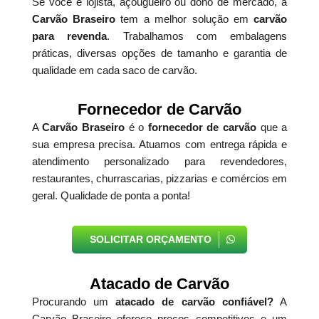
Se você é lojista, açougueiro ou dono de mercado, a
Carvão Braseiro
tem a melhor solução em
carvão
para revenda
. Trabalhamos com embalagens
práticas, diversas opções de tamanho e garantia de
qualidade em cada saco de carvão.
Fornecedor de Carvão
A
Carvão Braseiro
é o
fornecedor de carvão
que a
sua empresa precisa. Atuamos com entrega rápida e
atendimento personalizado para revendedores,
restaurantes, churrascarias, pizzarias e comércios em
geral. Qualidade de ponta a ponta!
SOLICITAR ORÇAMENTO
Atacado de Carvão
Procurando um
atacado de carvão confiável?
A
Carvão Braseiro oferece preços competitivos e um