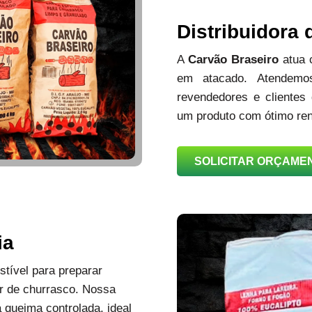
Distribuidora
A
Carvão Braseiro
atua
em atacado. Atendemos
revendedores e clientes
um produto com ótimo ren
SOLICITAR ORÇAME
ia
tível para preparar
r de churrasco. Nossa
queima controlada, ideal