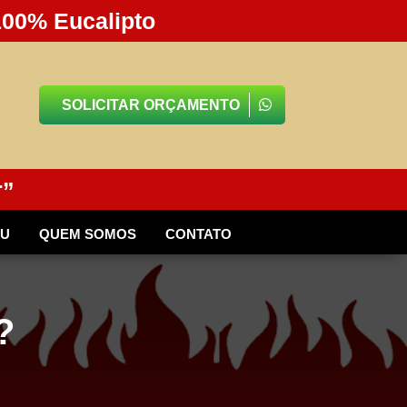
100% Eucalipto
SOLICITAR ORÇAMENTO
r”
BU
QUEM SOMOS
CONTATO
?