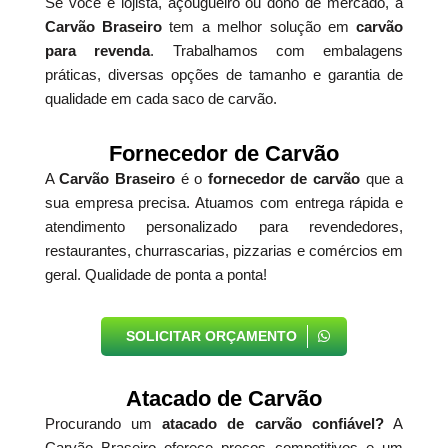
Se você é lojista, açougueiro ou dono de mercado, a
Carvão Braseiro
tem a melhor solução em
carvão
para revenda
. Trabalhamos com embalagens
práticas, diversas opções de tamanho e garantia de
qualidade em cada saco de carvão.
Fornecedor de Carvão
A
Carvão Braseiro
é o
fornecedor de carvão
que a
sua empresa precisa. Atuamos com entrega rápida e
atendimento personalizado para revendedores,
restaurantes, churrascarias, pizzarias e comércios em
geral. Qualidade de ponta a ponta!
SOLICITAR ORÇAMENTO
Atacado de Carvão
Procurando um
atacado de carvão confiável?
A
Carvão Braseiro oferece preços competitivos e um