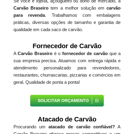
Se você é lojista, açougueiro ou dono de mercado, a
Carvão Braseiro
tem a melhor solução em
carvão
para revenda
. Trabalhamos com embalagens
práticas, diversas opções de tamanho e garantia de
qualidade em cada saco de carvão.
Fornecedor de Carvão
A
Carvão Braseiro
é o
fornecedor de carvão
que a
sua empresa precisa. Atuamos com entrega rápida e
atendimento personalizado para revendedores,
restaurantes, churrascarias, pizzarias e comércios em
geral. Qualidade de ponta a ponta!
SOLICITAR ORÇAMENTO
Atacado de Carvão
Procurando um
atacado de carvão confiável?
A
Carvão Braseiro oferece preços competitivos e um