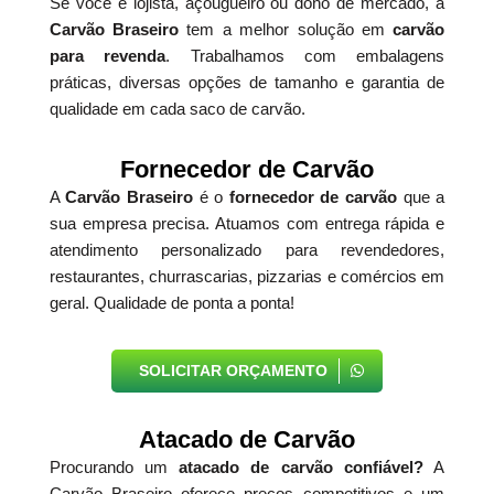
Se você é lojista, açougueiro ou dono de mercado, a
Carvão Braseiro
tem a melhor solução em
carvão
para revenda
. Trabalhamos com embalagens
práticas, diversas opções de tamanho e garantia de
qualidade em cada saco de carvão.
Fornecedor de Carvão
A
Carvão Braseiro
é o
fornecedor de carvão
que a
sua empresa precisa. Atuamos com entrega rápida e
atendimento personalizado para revendedores,
restaurantes, churrascarias, pizzarias e comércios em
geral. Qualidade de ponta a ponta!
SOLICITAR ORÇAMENTO
Atacado de Carvão
Procurando um
atacado de carvão confiável?
A
Carvão Braseiro oferece preços competitivos e um