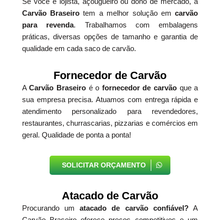
Se você é lojista, açougueiro ou dono de mercado, a
Carvão Braseiro
tem a melhor solução em
carvão
para revenda
. Trabalhamos com embalagens
práticas, diversas opções de tamanho e garantia de
qualidade em cada saco de carvão.
Fornecedor de Carvão
A
Carvão Braseiro
é o
fornecedor de carvão
que a
sua empresa precisa. Atuamos com entrega rápida e
atendimento personalizado para revendedores,
restaurantes, churrascarias, pizzarias e comércios em
geral. Qualidade de ponta a ponta!
SOLICITAR ORÇAMENTO
Atacado de Carvão
Procurando um
atacado de carvão confiável?
A
Carvão Braseiro oferece preços competitivos e um