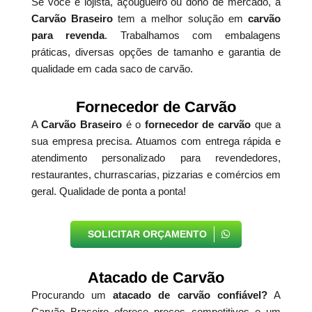
Se você é lojista, açougueiro ou dono de mercado, a
Carvão Braseiro
tem a melhor solução em
carvão
para revenda
. Trabalhamos com embalagens
práticas, diversas opções de tamanho e garantia de
qualidade em cada saco de carvão.
Fornecedor de Carvão
A
Carvão Braseiro
é o
fornecedor de carvão
que a
sua empresa precisa. Atuamos com entrega rápida e
atendimento personalizado para revendedores,
restaurantes, churrascarias, pizzarias e comércios em
geral. Qualidade de ponta a ponta!
SOLICITAR ORÇAMENTO
Atacado de Carvão
Procurando um
atacado de carvão confiável?
A
Carvão Braseiro oferece preços competitivos e um