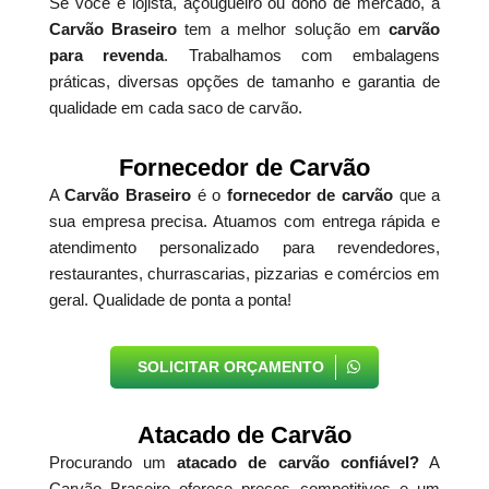
Se você é lojista, açougueiro ou dono de mercado, a
Carvão Braseiro
tem a melhor solução em
carvão
para revenda
. Trabalhamos com embalagens
práticas, diversas opções de tamanho e garantia de
qualidade em cada saco de carvão.
Fornecedor de Carvão
A
Carvão Braseiro
é o
fornecedor de carvão
que a
sua empresa precisa. Atuamos com entrega rápida e
atendimento personalizado para revendedores,
restaurantes, churrascarias, pizzarias e comércios em
geral. Qualidade de ponta a ponta!
SOLICITAR ORÇAMENTO
Atacado de Carvão
Procurando um
atacado de carvão confiável?
A
Carvão Braseiro oferece preços competitivos e um